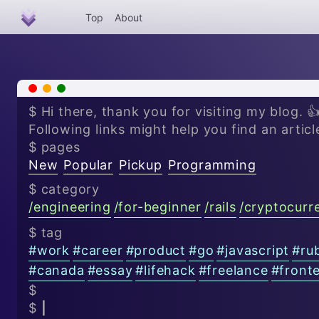
Top
About
x
-
+
$ Hi there, thank you for visiting my blog. 
Following links might help you find an articl
$ pages
New
Popular
Pickup
Programming
$ category
/
engineering
/
for-beginner
/
rails
/
cryptocurr
$ tag
#
work
#
career
#
product
#
go
#
javascript
#
ru
#
canada
#
essay
#
lifehack
#
freelance
#
front
$
$
|