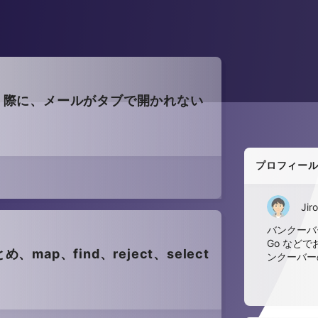
ードを行う際に、メールがタブで開かれない
プロフィー
Jiro
バンクーバー
Go など
map、find、reject、select
ンクーバー