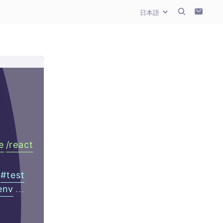
e
/
react
#
test
env
...