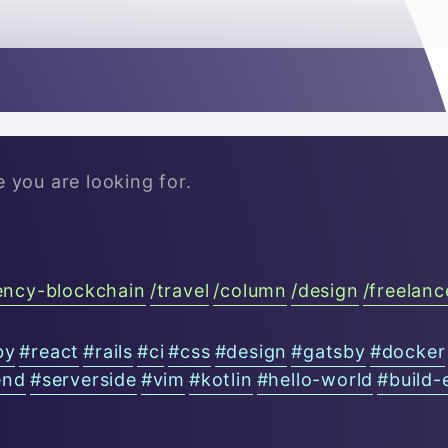

e you are looking for.
ency-blockchain
/
travel
/
column
/
design
/
freelanc
by
#
react
#
rails
#
ci
#
css
#
design
#
gatsby
#
docker
end
#
serverside
#
vim
#
kotlin
#
hello-world
#
build-