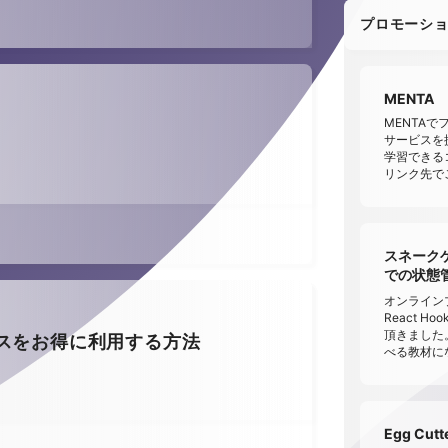
プロモーシ
MENTA
MENTA
サービスを提供
学習できる
リンク先で
スネークゲー
での状態管理 
オンラインプ
React 
頂きました
ースをお得に利用する方法
べる教材に
Egg Cu