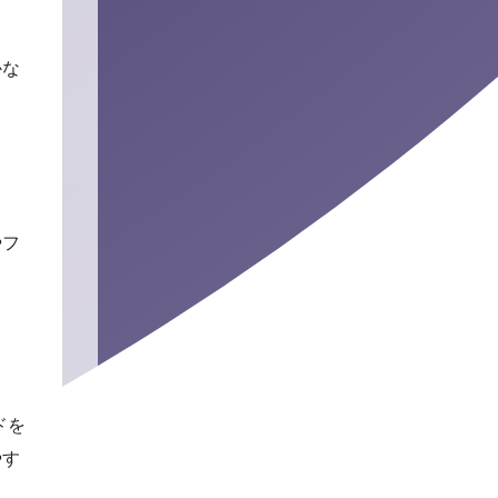
かな
やフ
ドを
やす