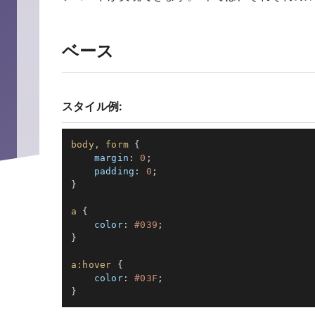
ベース
スタイル例:
body, form
{
margin
:
 0
;
padding
:
 0
;
}
a
{
color
:
 #039
;
}
a:hover
{
color
:
 #03F
;
}