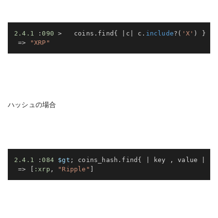
2.4
.1
:
090
>
   coins
.
find
{
|
c
|
 c
.
include
?
(
'X'
)
}
=>
"XRP"
ハッシュの場合
2.4
.1
:
084
$gt
;
 coins_hash
.
find
{
|
 key 
,
 value 
|
 ke
=>
[
:xrp
,
"Ripple"
]