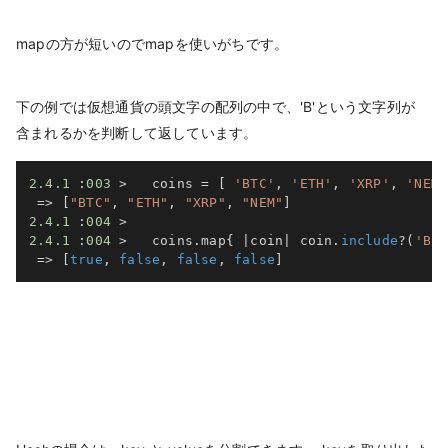
mapの方が短いのでmapを使いがちです。
下の例では仮想通貨の頭文字の配列の中で、'B'という文字列が
含まれるかを判断して返しています。
2.4
.1
:
003
>
   coins 
=
[
'BTC'
,
'ETH'
,
'XRP'
,
'NEM'
=>
[
"BTC"
,
"ETH"
,
"XRP"
,
"NEM"
]
2.4
.1
:
004
>
2.4
.1
:
004
>
   coins
.
map
{
|
coin
|
 coin
.
include
?
(
'B'
)
=>
[
true
,
false
,
false
,
false
]