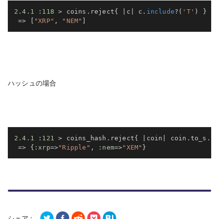
2.4
.1
:
118
>
 coins
.
reject
{
|
c
|
 c
.
include
?
(
'T'
)
}
=>
[
"XRP"
,
"NEM"
]
ハッシュの場合
2.4
.1
:
121
>
 coins_hash
.
reject
{
|
coin
|
 coin
.
to_s
.
in
=>
{
:xrp
=>
"Ripple"
,
:nem
=>
"XEM"
}
シェア :