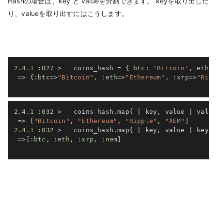
Hashの場合は、key と valueを分割できます。 keyを取り出した
り、valueを取り出すにはこうします。
2.4
.1
:
027
>
   coins_hash 
=
{
btc
:
'Bitcoin'
,
eth
:
=>
{
:btc
=>
"Bitcoin"
,
:eth
=>
"Ethereum"
,
:xrp
=>
"Ripp
2.4
.1
:
032
>
   coins_hash
.
map
{
|
 key
,
 value 
|
 value
=>
[
"Bitcoin"
,
"Ethereum"
,
"Ripple"
,
"XEM"
]
2.4
.1
:
032
>
   coins_hash
.
map
{
|
 key
,
 value 
|
 key 
}
=>
[
:btc
,
:eth
,
:xrp
,
:nem
]