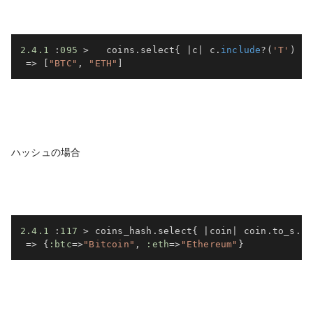
2.4
.1
:
095
>
   coins
.
select
{
|
c
|
 c
.
include
?
(
'T'
)
}
=>
[
"BTC"
,
"ETH"
]
ハッシュの場合
2.4
.1
:
117
>
 coins_hash
.
select
{
|
coin
|
 coin
.
to_s
.
in
=>
{
:btc
=>
"Bitcoin"
,
:eth
=>
"Ethereum"
}