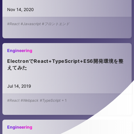
Nov 14, 2020
#React
#Javascript
#フロントエンド
Engineering
ElectronでReact+TypeScript+ES6開発環境を整
えてみた
Jul 14, 2019
#React
#Webpack
#TypeScript
+
1
Engineering