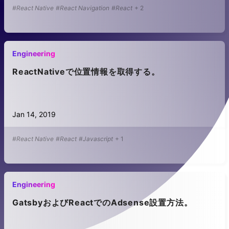
#React Native
#React Navigation
#React
+
2
Engineering
ReactNativeで位置情報を取得する。
Jan 14, 2019
#React Native
#React
#Javascript
+
1
Engineering
GatsbyおよびReactでのAdsense設置方法。