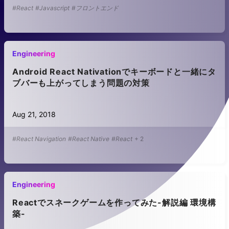
#React
#Javascript
#フロントエンド
Engineering
Android React Nativationでキーボードと一緒にタ
ブバーも上がってしまう問題の対策
Aug 21, 2018
#React Navigation
#React Native
#React
+
2
Engineering
Reactでスネークゲームを作ってみた-解説編 環境構
築-