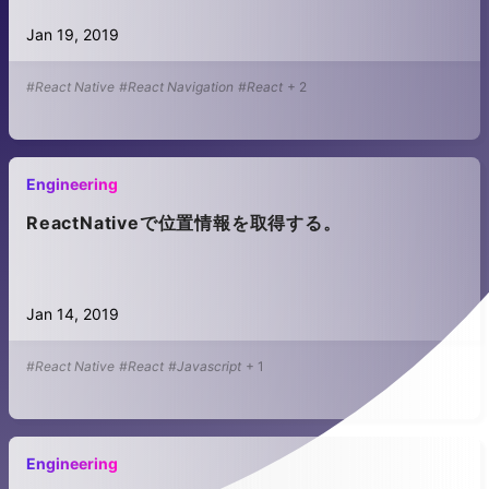
Jan 19, 2019
#React Native
#React Navigation
#React
+
2
Engineering
ReactNativeで位置情報を取得する。
Jan 14, 2019
#React Native
#React
#Javascript
+
1
Engineering