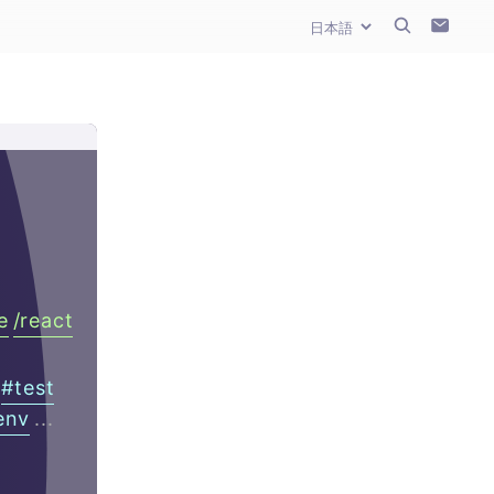
e
/
react
#
test
env
...