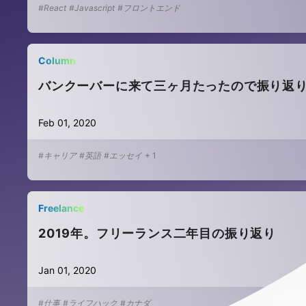
#React
#Javascript
#フロントエンド
Column
バンクーバーに来て三ヶ月たったので振り返
Feb 01, 2020
#キャリア
#英語
#エッセイ
+
1
Freelance
2019年。フリーランス二年目の振り返り
Jan 01, 2020
#仕事
#ライフハック
#カナダ