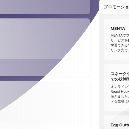
プロモーシ
MENTA
り
MENTA
サービスを提供
学習できる
リンク先で
スネークゲー
での状態管理 
オンラインプ
React 
頂きました
べる教材に
Egg Cu