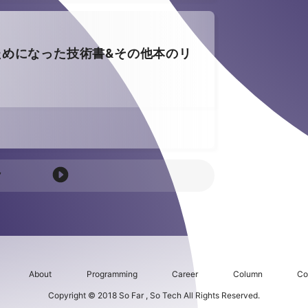
めになった技術書&その他本のリ
7
About
Programming
Career
Column
Co
Copyright © 2018 So Far , So Tech All Rights Reserved.