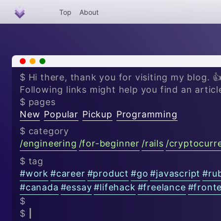
Top
About
x
-
+
$ Hi there, thank you for visiting my blog. 
Following links might help you find an articl
$ pages
New
Popular
Pickup
Programming
$ category
/
engineering
/
for-beginner
/
rails
/
cryptocurr
$ tag
#
work
#
career
#
product
#
go
#
javascript
#
ru
#
canada
#
essay
#
lifehack
#
freelance
#
front
$
$
|