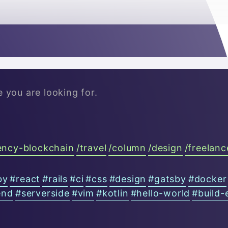

e you are looking for.
ency-blockchain
/
travel
/
column
/
design
/
freelanc
by
#
react
#
rails
#
ci
#
css
#
design
#
gatsby
#
docker
end
#
serverside
#
vim
#
kotlin
#
hello-world
#
build-