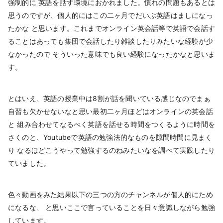
強制的に 英語を話す環境におかれました。慣れの問題もあるとは
思うのですが、個人的にはこの二ヶ月でだいぶ英語はましになっ
たかな と思います。これまでオンライン英会話等で英語で会話す
ることはあっても集団で会話したり雑談したりみたいな経験が少
なかったので そういった意味でも良い経験になったかなと思いま
す。
とはいえ、英語の授業中は8割が話を聞いている感じなのでまぁ
自習も欠かせないなと思い最初二ヶ月ほどはオンラインの英会話
と 組み合わせてなるべく英語を話せる時間をつくるように時間を
さくのと、Youtubeで英語の勉強法的なものを隙間時間に見まく
り なるほどこうやって勉強するのねみたいなを調べて実践したり
ていました。
色々動画をみた結果以下の三つの方のチャンネルが個人的にため
になるな、 と思いここで言っていることを日々意識しながら勉強
しています。