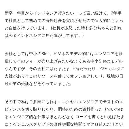
新卒一年目からインドネシア行きたい！って言い続けて、2年半
で社員として初めての海外赴任を実現させたので個人的にちょっ
と自信を持っています。 (社長が激怒した時も多分ちゃんと謝れ
ば今頃インドネシアに居た気がしてます。)
会社としては中小のSIer、ビジネスモデル的にはエンジニアを派
遣してそのフィーが売り上げみたいなよくある中小SIerのモデル
なんですが、その会社にはたまたま 上海だったり、ジャカルタに
支社がありそこのリソースを使ってオフショアしたり、現地の日
経企業の受託などをやっていました。
その中で私はご多聞にもれず、エクセルエンジニアでテストのエ
ビデンスを切り貼りしたり、調整のための資料作ったりでいわゆ
るエンジニア的な仕事はほとんどなく コードを書くといえばたま
にくるシェルスクリプトの改修や暇な時間でマクロ組んだりとい