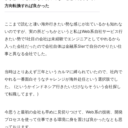
方向転換すれば良かった
ここまで読むと凄い海外行きたい勢な感じが出ているかも知れな
いのですが、実の所どっちかというと私はWeb系自社サービス行
きたい勢で1社目の会社は未経験でエンジニアとしてやれるから
入った会社だったので会社自体は金融系SIerで自分のやりたい仕
事と異なる会社でした。
当時はとりあえず三年というカルマに縛られていたので、社内で
やれる一番面白そうなチャレンジが海外赴任という選択肢でし
た。 (というかインドネシア行きたいだけならそういう会社探し
て転職してます。)
今思うと最初の会社も早めに見切りつけて、Web系の技術、開発
プロセスを使って仕事できる環境に身を置けば良かったなとも思
っております。