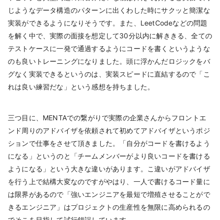
じようなデータ構造のパターンに出くわした時にサクッと簡潔な
実装ができるようになりそうです。また、LeetCodeなどの問題
を解く中で、実際の面接を想定して30分以内に解ききる、全ての
テストケースに一発で通過するようにコードを書くというような
のも良いトレーニングになりました。頭に浮かんだロジックをバ
グなく実装できるというのは、実装スピードに直結するので「こ
れは良い練習だな」という感想を持ちました。
三つ目に、MENTAでの繋がりで実際の企業さんからフロントエ
ンド周りのアドバイザを依頼されて初めてアドバイザというポジ
ションで仕事をさせて頂きました。「自分がコードを書けるよう
になる」というのと「チームメンバーがより良いコードを書ける
ようになる」という大きな違いがあります。こ違いがアドバイザ
を行う上で結構大変なのですがやはり、一人で書けるコード量に
は限界があるので「強いエンジニアを最短で増殖させることがで
きるエンジニア」はプロジェクトの生産性を無限に高められるの
でそこを目指して試行錯誤しています。