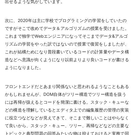
出せるような気がしています。
次に、2020年は主に学校でプログラミングの学習をしていたの
ですがそこで改めてデータ＆アルゴリズムの授業を受けました。
これまで独学でWebエンジニアになってそこまでデータ&アルゴ
リズムの学習をやった訳ではないので授業で復習をしましたが、
これが結構ためになり普段書いているコードの計算量やデータ構
造などへ意識が向くようになり以前よりより良いコードが書ける
ようになりました。
フロントエンドだとあまり関係ないと思われるようなこともある
かもしれませんが、DOM自体がツリー構造でツリー構造を扱う
には再帰が扱えるとコードを簡潔に書ける。スタック・キューな
どの構造を理解しているとエディタ上での編集履歴の管理の実装
に役立つなどなどが見えてきて、そこまで難しいことはやらなく
て良いから、スタック・キュー、ツリー、再帰などなどの主要な
トピックと典型問題の回答みたいな物は抑えておけると実務で同