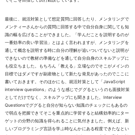
最後に、就活対策として想定質問に回答したり、メンタリングで
メンティーさんからの質問に回答する中で自分自身に関しても知
識の幅を広げることができました。「学んだことを説明するのが
一番効率の良い学習法」とはよく言われますが、メンタリングを
通して概念を説明する時に自分の理解が追いついてないと説明が
できないので教材の準備などを通して自分自身のスキルアップに
も役立ちました。もちろん「教える」立場なのでそこがメインの
目標ではダメですが副産物として新たな発見があったのでここに
書いておきます。そのほかにも、就活対策として「JavaScript
interview questions」のような感じでググるというのも面接対策
としてだけでなく、スキルアップにも聞きました。Interview
Questionsでググると自分が知らない知識のチェックにもあるの
で弱点を把握できてそこを重点的に学習すると結構効率的にター
ゲットの分野の知識を得られることに気付きました。例えば、新
しいプログラミング言語を学ぶ時なんかにある程度できたなとい