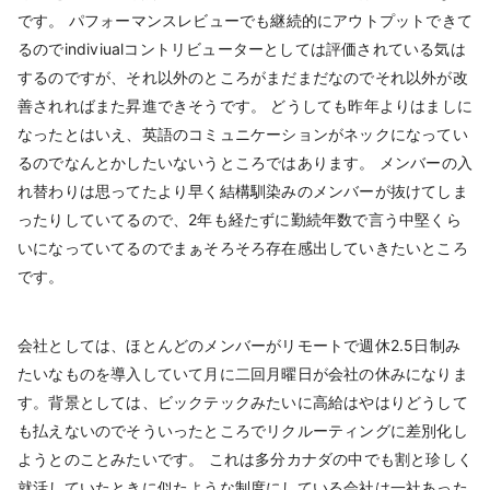
です。 パフォーマンスレビューでも継続的にアウトプットできて
るのでindiviualコントリビューターとしては評価されている気は
するのですが、それ以外のところがまだまだなのでそれ以外が改
善されればまた昇進できそうです。 どうしても昨年よりはましに
なったとはいえ、英語のコミュニケーションがネックになってい
るのでなんとかしたいないうところではあります。 メンバーの入
れ替わりは思ってたより早く結構馴染みのメンバーが抜けてしま
ったりしていてるので、2年も経たずに勤続年数で言う中堅くら
いになっていてるのでまぁそろそろ存在感出していきたいところ
です。
会社としては、ほとんどのメンバーがリモートで週休2.5日制み
たいなものを導入していて月に二回月曜日が会社の休みになりま
す。背景としては、ビックテックみたいに高給はやはりどうして
も払えないのでそういったところでリクルーティングに差別化し
ようとのことみたいです。 これは多分カナダの中でも割と珍しく
就活していたときに似たような制度にしている会社は一社あった