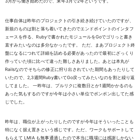
3月から働き始めたので、来年3月で2年というです。
仕事自体は昨年のプロジェクトの引き続き続けていたのですが、
新規のものは割と落ち着いてきたのでエンドポイントのインタフ
ェースを作る、Rubyで書かれたモジュールをGoでゴリっと書き
直すみたいなのは多分なかったです。 ただ、まあプロジェクト終
盤になるにつれて詳細を詰める必要があったので最初にざっくり
作っていた頃に比べて違った難しさありました。あとは本丸が
Railsなのでそちらの修正に狩り出されていた期間もあったりして
いたので、2,3週間Ruby書いてGo戻ってみたいなのを割と繰り返
してました。 一昨年は、プルリクに複数日とか1週間かかるのも
あった気もするのですが今年は小さい単位でポンポン出してた感
じでした。
昨年は、職位が上がったりしたのですが今年はそういったことも
特になく据え置きという感じです。ただ、ワークもサポートして
もらえて LMIA も無事通過したので本当に職場には感謝しかない