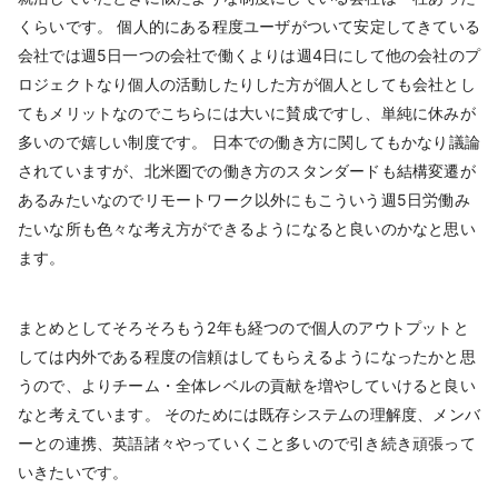
くらいです。 個人的にある程度ユーザがついて安定してきている
会社では週5日一つの会社で働くよりは週4日にして他の会社のプ
ロジェクトなり個人の活動したりした方が個人としても会社とし
てもメリットなのでこちらには大いに賛成ですし、単純に休みが
多いので嬉しい制度です。 日本での働き方に関してもかなり議論
されていますが、北米圏での働き方のスタンダードも結構変遷が
あるみたいなのでリモートワーク以外にもこういう週5日労働み
たいな所も色々な考え方ができるようになると良いのかなと思い
ます。
まとめとしてそろそろもう2年も経つので個人のアウトプットと
しては内外である程度の信頼はしてもらえるようになったかと思
うので、よりチーム・全体レベルの貢献を増やしていけると良い
なと考えています。 そのためには既存システムの理解度、メンバ
ーとの連携、英語諸々やっていくこと多いので引き続き頑張って
いきたいです。