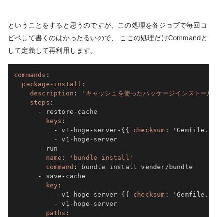
ということをすると思うのですが、この処理を各ジョブで毎回コ
ピペして書くのはかったるいので、 ここの処理だけCommandと
して定義して再利用します。
commands
:
package-install
:
description
:
'キャッシュを使ったパッケージインストール
steps
:
-
 restore
-
cache

keys
:
-
 v1
-
hoge
-
server
-
{
{
checksum
:
 'Gemfile.lo
-
 v1
-
hoge
-
server

-
 run

name
:
'bundle install'
command
:
 bundle install vender/bundle

-
 save
-
cache

key
:
-
 v1
-
hoge
-
server
-
{
{
checksum
:
 'Gemfile.lo
-
 v1
-
hoge
-
server

paths
: