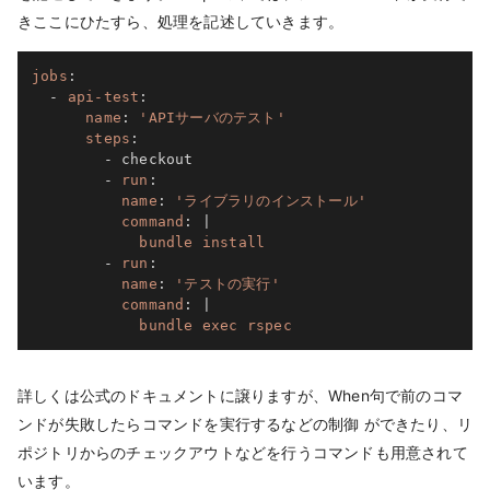
きここにひたすら、処理を記述していきます。
jobs
:
-
api-test
:
name
:
'APIサーバのテスト'
steps
:
-
 checkout

-
run
:
name
:
'ライブラリのインストール'
command
:
|
            bundle install
-
run
:
name
:
'テストの実行'
command
:
|
            bundle exec rspec
詳しくは公式のドキュメントに譲りますが、When句で前のコマ
ンドが失敗したらコマンドを実行するなどの制御 ができたり、リ
ポジトリからのチェックアウトなどを行うコマンドも用意されて
います。