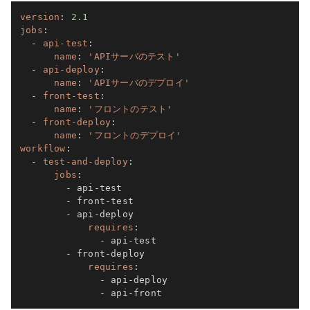
version
:
2.1
jobs
:
-
api-test
:
name
:
'APIサーバのテスト'
-
api-deploy
:
name
:
'APIサーバのデプロイ'
-
front-test
:
name
:
'フロントのテスト'
-
front-deploy
:
name
:
'フロントのデプロイ'
workflow
:
-
test-and-deploy
:
jobs
:
-
 api
-
test

-
 front
-
test

-
 api
-
deploy

requires
:
-
 api
-
test

-
 front
-
deploy

requires
:
-
 api
-
deploy

-
 api
-
front