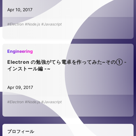
Apr 10, 2017
#Electron
#Node.js
#Javascript
Engineering
Electron の勉強がてら電卓を作ってみた~その① -
インストール編 -~
Apr 09, 2017
#Electron
#Node.js
#Javascript
プロフィール