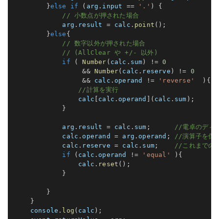
}
else
if
(
arg
.
input 
==
'.'
)
{
// 小数点が押された場合
            arg
.
result 
=
 calc
.
point
(
)
;
}
else
{
// 数字以外が押された場合
// (AllClear や +/- 以外)
if
(
Number
(
calc
.
sum
)
!=
0
&&
Number
(
calc
.
reserve
)
!=
0
&&
 calc
.
operand 
!=
'reverse'
)
{
//計算を実行
                calc
[
calc
.
operand
]
(
calc
.
sum
)
;
}
            arg
.
result 
=
 calc
.
sum
;
//電卓のディ
            calc
.
operand 
=
 arg
.
operand
;
//演算子を保
            calc
.
reserve 
=
 calc
.
sum
;
//これまでの
if
(
calc
.
operand 
!=
'equal'
)
{
                calc
.
reset
(
)
;
}
}
}
    console
.
log
(
calc
)
;