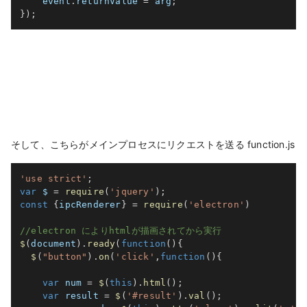
    event
.
returnValue 
=
 arg
;
}
)
;
そして、こちらがメインプロセスにリクエストを送る function.js
'use strict'
;
var
 $ 
=
require
(
'jquery'
)
;
const
{
ipcRenderer
}
=
require
(
'electron'
)
//electron によりhtmlが描画されてから実行
$
(
document
)
.
ready
(
function
(
)
{
$
(
"button"
)
.
on
(
'click'
,
function
(
)
{
var
 num 
=
$
(
this
)
.
html
(
)
;
var
 result 
=
$
(
'#result'
)
.
val
(
)
;