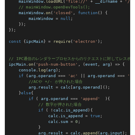
    mainWindow
.
loadURL
(
'file://'
+
 __dirname 
+
'/pu
// mainWindow.openDevTools();
    mainWindow
.
on
(
'closed'
,
function
(
)
{
        mainWindow 
=
null
;
}
)
;
}
)
;
const
{
ipcMain
}
=
require
(
'electron'
)
;
// IPC通信のレンダラープロセスからのリクエストに対してレスポ
ipcMain
.
on
(
'push-num-button'
,
(
event
,
 arg
)
=>
{
    console
.
log
(
arg
)
;
if
(
arg
.
operand 
===
'ac'
||
 arg
.
operand 
===
're
//ACや +/- が押された場合
        arg
.
result 
=
 calc
[
arg
.
operand
]
(
)
;
}
else
{
if
(
 arg
.
operand 
===
'append'
)
{
// 数字が押された場合
if
(
!
calc
.
is_append
)
{
                calc
.
is_append 
=
true
;
                calc
.
sum 
=
0
;
}
            arg
.
result 
=
 calc
.
append
(
arg
.
input
)
;