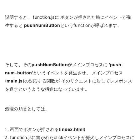
説明すると、 function.jsに ボタンが押された時にイベントが発
生すると
pushNumButton
というfunctionが呼ばれます。
そして、その
pushNumButton
がメインプロセスに
'push-
num-button'
というイベントを発生させ、 メインプロセス
(
main.js
)の対応する関数が そのリクエストに対してレスポンス
を返すというような構造になっています。
処理の順番としては、
画面でボタンが押される(
index.html
)
function.jsに書かれたclickイベントが発火しメインプロセスに