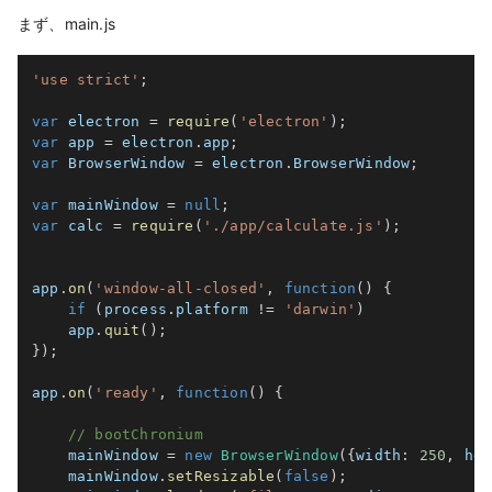
まず、main.js
'use strict'
;
var
 electron 
=
require
(
'electron'
)
;
var
 app 
=
 electron
.
app
;
var
 BrowserWindow 
=
 electron
.
BrowserWindow
;
var
 mainWindow 
=
null
;
var
 calc 
=
require
(
'./app/calculate.js'
)
;
app
.
on
(
'window-all-closed'
,
function
(
)
{
if
(
process
.
platform 
!=
'darwin'
)
    app
.
quit
(
)
;
}
)
;
app
.
on
(
'ready'
,
function
(
)
{
// bootChronium
    mainWindow 
=
new
BrowserWindow
(
{
width
:
250
,
hei
    mainWindow
.
setResizable
(
false
)
;