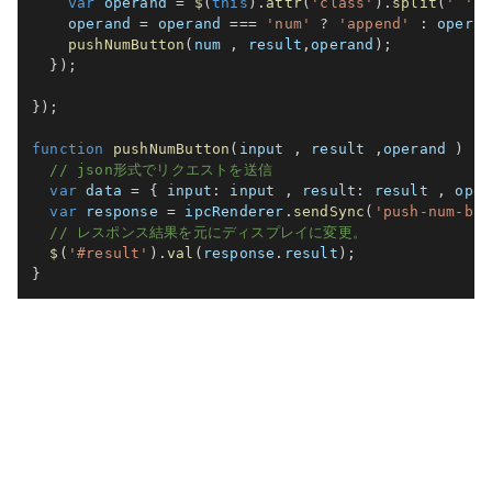
var
 operand 
=
$
(
this
)
.
attr
(
'class'
)
.
split
(
' '
)
[
    operand 
=
 operand 
===
'num'
?
'append'
:
 operan
pushNumButton
(
num 
,
 result
,
operand
)
;
}
)
;
}
)
;
function
pushNumButton
(
input 
,
 result 
,
operand
)
{
// json形式でリクエストを送信
var
 data 
=
{
input
:
 input 
,
result
:
 result 
,
oper
var
 response 
=
 ipcRenderer
.
sendSync
(
'push-num-but
// レスポンス結果を元にディスプレイに変更。
$
(
'#result'
)
.
val
(
response
.
result
)
;
}