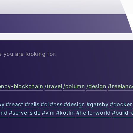

e you are looking for.
ency-blockchain
/
travel
/
column
/
design
/
freelanc
by
#
react
#
rails
#
ci
#
css
#
design
#
gatsby
#
docker
end
#
serverside
#
vim
#
kotlin
#
hello-world
#
build-