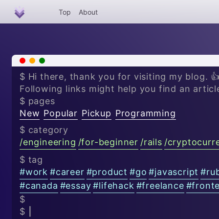
Top
About
x
-
+
$ Hi there, thank you for visiting my blog. 
Following links might help you find an articl
$ pages
New
Popular
Pickup
Programming
$ category
/
engineering
/
for-beginner
/
rails
/
cryptocurr
$ tag
#
work
#
career
#
product
#
go
#
javascript
#
ru
#
canada
#
essay
#
lifehack
#
freelance
#
front
$
$
|