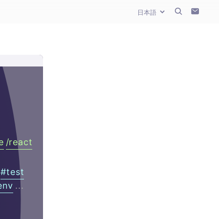
e
/
react
#
test
env
...