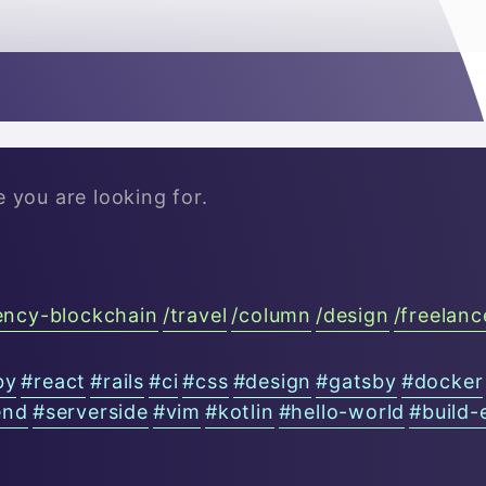

e you are looking for.
ency-blockchain
/
travel
/
column
/
design
/
freelanc
by
#
react
#
rails
#
ci
#
css
#
design
#
gatsby
#
docker
end
#
serverside
#
vim
#
kotlin
#
hello-world
#
build-