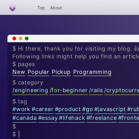
Top
About
x
-
+
$ Hi there, thank you for visiting my blog. 
Following links might help you find an articl
$ pages
New
Popular
Pickup
Programming
$ category
/
engineering
/
for-beginner
/
rails
/
cryptocurr
$ tag
#
work
#
career
#
product
#
go
#
javascript
#
ru
#
canada
#
essay
#
lifehack
#
freelance
#
front
$
$
|