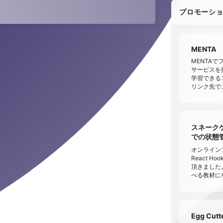
プロモーシ
MENTA
MENTA
サービスを提供
学習できる
リンク先で
スネークゲー
での状態管理 
オンラインプ
React 
頂きました
べる教材に
Egg Cu