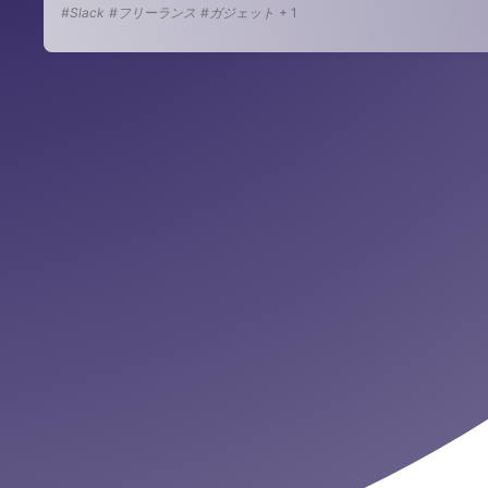
#Slack
#フリーランス
#ガジェット
+
1