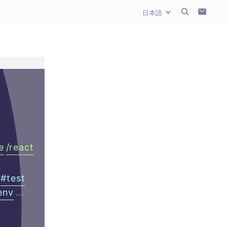
e
/
react
#
test
env
...