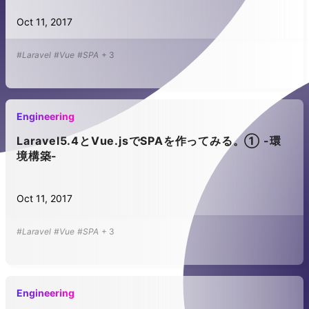
Oct 11, 2017
#Laravel
#Vue
#SPA
+
3
Engineering
Laravel5.4とVue.jsでSPAを作ってみる。① -環
境構築-
Oct 11, 2017
#Laravel
#Vue
#SPA
+
3
Engineering