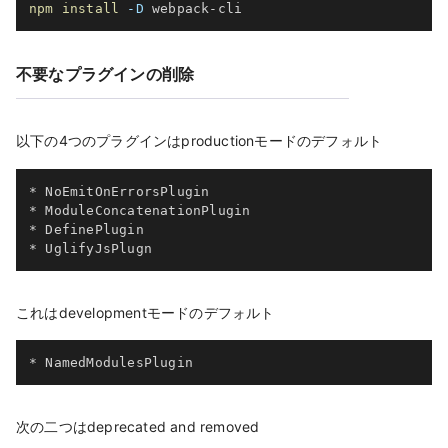
npm
install
-D
 webpack-cli
不要なプラグインの削除
以下の4つのプラグインはproductionモードのデフォルト
* NoEmitOnErrorsPlugin

* ModuleConcatenationPlugin

* DefinePlugin

* UglifyJsPlugn
これはdevelopmentモードのデフォルト
* NamedModulesPlugin
次の二つはdeprecated and removed