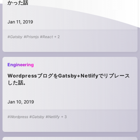
かった話
Jan 11, 2019
#Gatsby
#Prismjs
#React
+
2
Engineering
WordpressブログをGatsby+Netlifyでリプレース
した話。
Jan 10, 2019
#Wordpress
#Gatsby
#Netlify
+
3