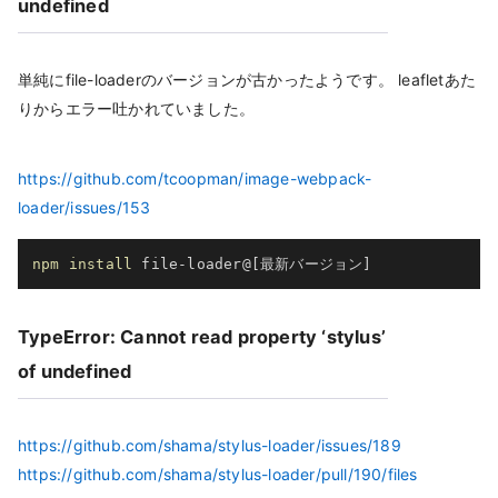
undefined
単純にfile-loaderのバージョンが古かったようです。 leafletあた
りからエラー吐かれていました。
https://github.com/tcoopman/image-webpack-
loader/issues/153
npm
install
 file-loader@
[
最新バージョン
]
TypeError: Cannot read property ‘stylus’
of undefined
https://github.com/shama/stylus-loader/issues/189
https://github.com/shama/stylus-loader/pull/190/files