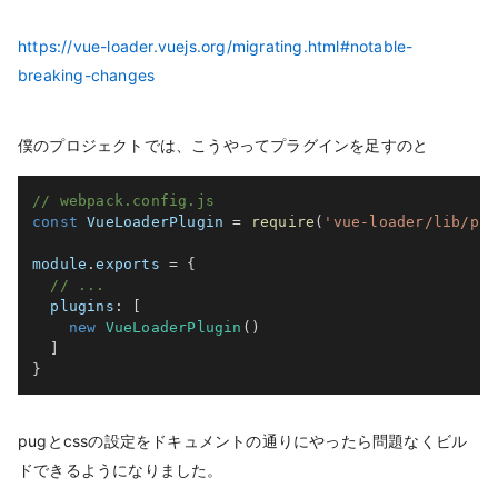
https://vue-loader.vuejs.org/migrating.html#notable-
breaking-changes
僕のプロジェクトでは、こうやってプラグインを足すのと
// webpack.config.js
const
 VueLoaderPlugin 
=
require
(
'vue-loader/lib/plu
module
.
exports 
=
{
// ...
plugins
:
[
new
VueLoaderPlugin
(
)
]
}
pugとcssの設定をドキュメントの通りにやったら問題なくビル
ドできるようになりました。