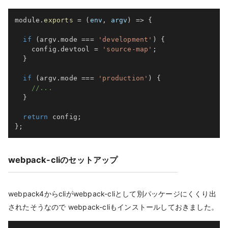
module
.
exports
=
(
env
,
 argv
)
=>
{
if
(
argv
.
mode 
===
'development'
)
{
    config
.
devtool 
=
'source-map'
;
}
if
(
argv
.
mode 
===
'production'
)
{
//...
}
return
 config
;
}
;
webpack-cliのセットアップ
webpack4からcliがwebpack-cliとして別パッケージにくくり出
されたそうなので webpack-cliもインストールしておきました。