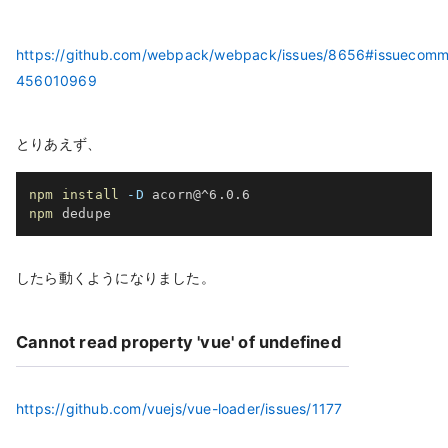
https://github.com/webpack/webpack/issues/8656#issuecomm
456010969
とりあえず、
npm
install
-D
npm
 dedupe
したら動くようになりました。
Cannot read property 'vue' of undefined
https://github.com/vuejs/vue-loader/issues/1177