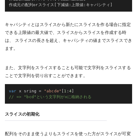
作成元の配列orスライス
[
下減値
:
上限値
:
キャパシティ
]
キャパシティとはスライスから新たにスライスを作る場合に指定
できる上限値の最大値で、スライスからスライスを作成する時
は、 スライスの長さを超え、キャパシティの値までスライスでき
ます。
また、文字列をスライスすることも可能で文字列をスライスする
ことで文字列を切り出すことができます。
var
 x sring 
=
"abcde"
[
1
:
4
]
// => "bcd"という文字列がxに格納される
スライスの初期化
配列をそのまま使うよりもスライスを使った方がスライスが可変