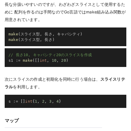
長な分扱いやすいのですが、わざわざスライスとして使用するた
めに 配列を作るのは手間なのでGo言語ではmake組み込み関数が
用意されています。
make
(
スライス型
,
 長さ
,
 キャパシティ
)
make
(
スライス型
,
 長さ
)
// 長さ10, キャパシティ20のスライスを作成
s1 
:=
make
(
[
]
int
,
10
,
20
)
次にスライスの作成と初期化を同時に行う場合は、
スライスリテ
ラル
を利用します。
s 
:=
[
]
int
{
1
,
2
,
3
,
4
}
マップ