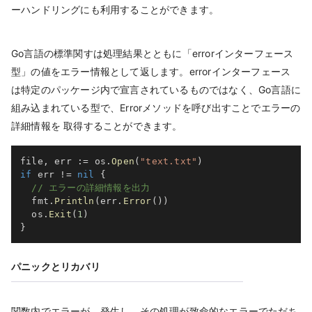
ーハンドリングにも利用することができます。
Go言語の標準関すは処理結果とともに「errorインターフェース
型」の値をエラー情報として返します。errorインターフェース
は特定のパッケージ内で宣言されているものではなく、Go言語に
組み込まれている型で、Errorメソッドを呼び出すことでエラーの
詳細情報を 取得することができます。
file
,
 err 
:=
 os
.
Open
(
"text.txt"
)
if
 err 
!=
nil
{
// エラーの詳細情報を出力
  fmt
.
Println
(
err
.
Error
(
)
)
  os
.
Exit
(
1
)
}
パニックとリカバリ
関数内でエラーが 発生し、その処理が致命的なエラーでただち