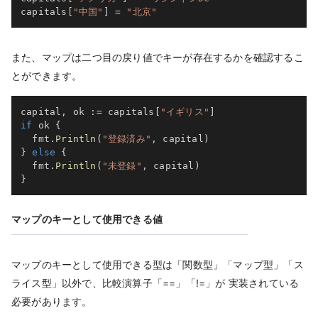
capitals
[
"中国"
]
=
"北京"
また、マップは二つ目の戻り値でキーが存在するかを確認するこ
とができます。
capital
,
 ok 
:=
 capitals
[
"イギリス"
]
if
 ok 
{
  fmt
.
Println
(
"登録済み"
,
 capital
)
}
else
{
  fmt
.
Println
(
"未登録"
,
 capital
)
}
マップのキーとして使用できる値
マップのキーとして使用できる型は「関数型」「マップ型」「ス
ライス型」以外で、比較演算子「==」「!=」が 実装されている
必要があります。