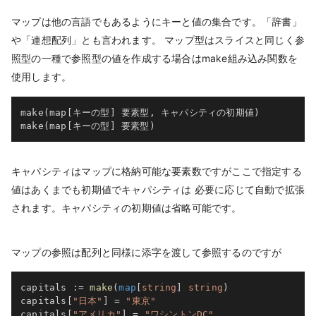
マップは他の言語でもあるようにキーと値の集合です。「辞書」
や「連想配列」とも言われます。 マップ型はスライスと同じく参
照型の一種で参照型の値を作成する場合はmake組み込み関数を
使用します。
make(map[キーの型] 要素型, キャパシティの初期値)

make(map[キーの型] 要素型)
キャパシティはマップに格納可能な要素数ですがここで指定する
値はあくまでも初期値でキャパシティは 必要に応じて自動で拡張
されます。キャパシティの初期値は省略可能です。
マップの参照は配列と同様に添字を渡して参照するのですが
capitals 
:=
make
(
map
[
string
]
string
)
capitals
[
"日本"
]
=
"東京"
capitals
[
"アメリカ"
]
=
"ワシントンDC"