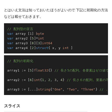
とはいえ文法は知っておいたほうがよいので 下記に初期化の方法
などは載せておきます。
// 配列型の宣言
var
 array 
[
1
]
byte
var
 array2 
[
5
]
*
int
var
 array3 
[
8
]
[
3
]
int64
var
 array4 
[
2
]
struct
{
 x
,
 y 
int
]
// 配列の初期化
array1 
:=
[
5
]
float32
{
}
// 長さ5の配列。各要素はゼロ値で
array2 
:=
[
6
]
int
{
1
,
2
,
3
,
4
}
// 長さ６の配列。要素の不
array3 
:=
[
...
]
string
{
"One"
,
"Two"
,
"Three"
}
// .
スライス