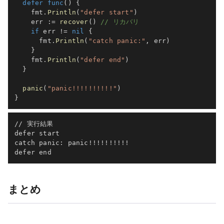
defer
func
(
)
{
    fmt
.
Println
(
"defer start"
)
    err 
:=
recover
(
)
// リカバリ
if
 err 
!=
nil
{
      fmt
.
Println
(
"catch panic:"
,
 err
)
}
    fmt
.
Println
(
"defer end"
)
}
panic
(
"panic!!!!!!!!!!"
)
}
// 実行結果

defer start

catch panic: panic!!!!!!!!!!

defer end
まとめ