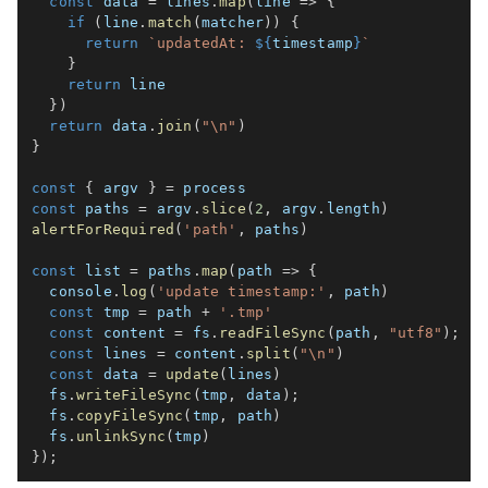
const
 data 
=
 lines
.
map
(
line
=>
{
if
(
line
.
match
(
matcher
)
)
{
return
`
updatedAt: 
${
timestamp
}
`
}
return
 line

}
)
return
 data
.
join
(
"\n"
)
}
const
{
 argv 
}
=
const
 paths 
=
 argv
.
slice
(
2
,
 argv
.
length
)
alertForRequired
(
'path'
,
 paths
)
const
 list 
=
 paths
.
map
(
path
=>
{
  console
.
log
(
'update timestamp:'
,
 path
)
const
 tmp 
=
 path 
+
'.tmp'
const
 content 
=
 fs
.
readFileSync
(
path
,
"utf8"
)
;
const
 lines 
=
 content
.
split
(
"\n"
)
const
 data 
=
update
(
lines
)
  fs
.
writeFileSync
(
tmp
,
 data
)
;
  fs
.
copyFileSync
(
tmp
,
 path
)
  fs
.
unlinkSync
(
tmp
)
}
)
;