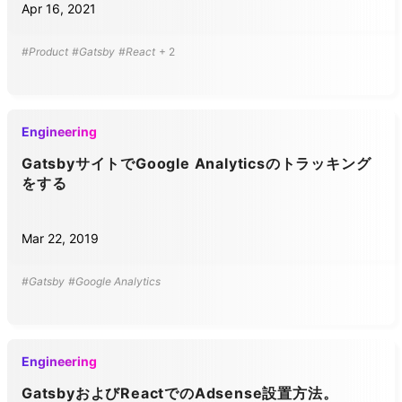
Apr 16, 2021
#Product
#Gatsby
#React
+
2
Engineering
GatsbyサイトでGoogle Analyticsのトラッキング
をする
Mar 22, 2019
#Gatsby
#Google Analytics
Engineering
GatsbyおよびReactでのAdsense設置方法。