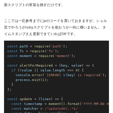
新スクリプトの実装を残すだけです。
ここでは一応参考までにjsのコードを置いておきますが、シェル
芸でやろうがrubyスクリプトを使おうが一向に構いません。 タ
イムスタンプさえ更新できていればOKです。
const
 path 
=
require
(
'path'
)
;
const
 fs 
=
require
(
'fs'
)
;
const
 moment 
=
require
(
'moment'
)
;
const
alertForRequired
=
(
key
,
 value
)
=>
{
if
(
!
value 
||
 value
.
length 
===
0
)
{
    console
.
error
(
`
[ERROR] 
${
key
}
 is required
`
)
;
    process
.
exit
(
1
)
;
}
}
;
const
update
=
(
lines
)
=>
{
const
 timestamp 
=
moment
(
)
.
format
(
'YYYY-MM-DD HH:
const
 matcher 
=
/
^updatedAt:.*$
/