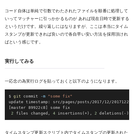
コード自体は単純で引数でわたされたファイルを順番に処理して
いってマッチャーに引っかかるものが あれば現在日時で更新する
というだけです。繰り返しにはなりますが、ここは本当にタイム
スタンプが更新できれば良いので各自早い安い方法を採用頂けれ
ばという感じです。
実行してみる
一応念の為実行ログを貼っておくと以下のようになります。
$ 
git
 commit 
-m
"some fix"
[
master 89922c8
]
 some fix

2
 files changed, 
4
 insertions
(
+
)
, 
2
 deletions
(
-
)
タイムスタンプ更新スクリプト内でタイムスタンプの更新された