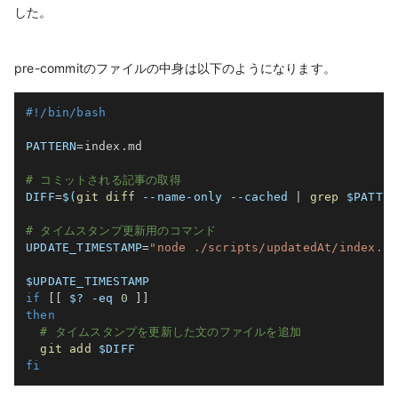
した。
pre-commitのファイルの中身は以下のようになります。
#!/bin/bash
PATTERN
=
index.md

# コミットされる記事の取得
DIFF
=
$(
git
diff
 --name-only 
--cached
|
grep
 $PATTER
# タイムスタンプ更新用のコマンド
UPDATE_TIMESTAMP
=
"node ./scripts/updatedAt/index.js
$UPDATE_TIMESTAMP
if
[
[
$?
-eq
0
]
]
then
# タイムスタンプを更新した文のファイルを追加
git
add
$DIFF
fi