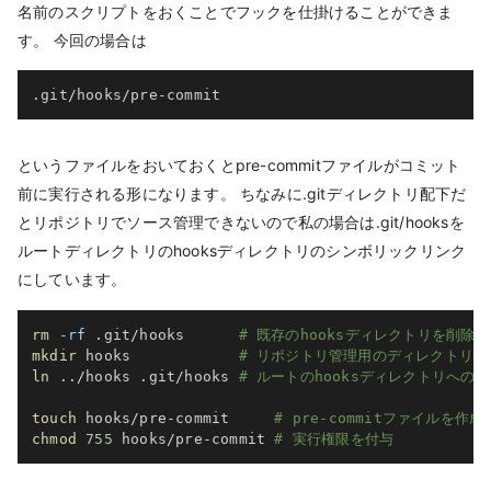
名前のスクリプトをおくことでフックを仕掛けることができま
す。 今回の場合は
.git/hooks/pre-commit
というファイルをおいておくとpre-commitファイルがコミット
前に実行される形になります。 ちなみに.gitディレクトリ配下だ
とリポジトリでソース管理できないので私の場合は.git/hooksを
ルートディレクトリのhooksディレクトリのシンボリックリンク
にしています。
rm
-rf
 .git/hooks      
# 既存のhooksディレクトリを削除
mkdir
 hooks            
# リポジトリ管理用のディレクトリを
ln
..
/hooks .git/hooks 
# ルートのhooksディレクトリへの
touch
 hooks/pre-commit     
# pre-commitファイルを作成
chmod
755
 hooks/pre-commit 
# 実行権限を付与