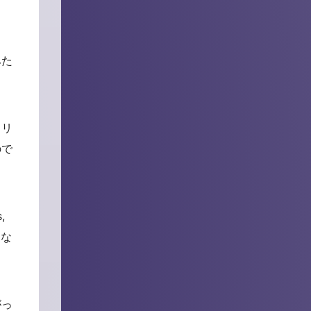
みた
フリ
ので
,
うな
がっ