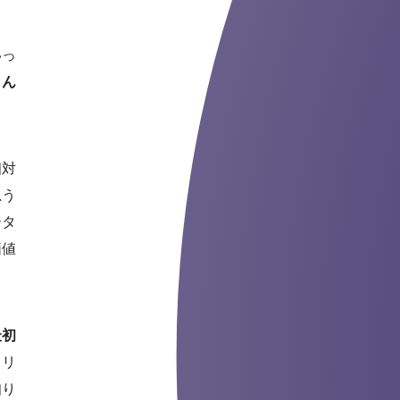
いっ
さん
相対
思う
ータ
価値
最初
フリ
知り