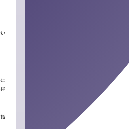
ない
のに
獲得
目指