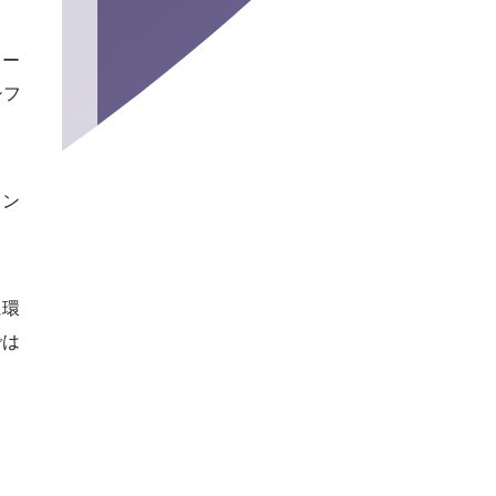
リー
シフ
ラン
に環
では