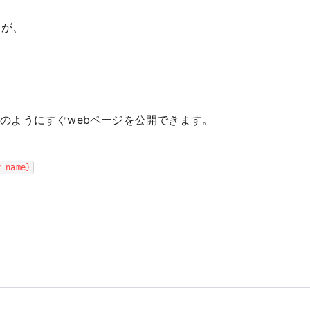
すが、
うと このようにすぐwebページを公開できます。
y name}