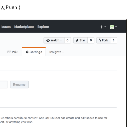
Push )