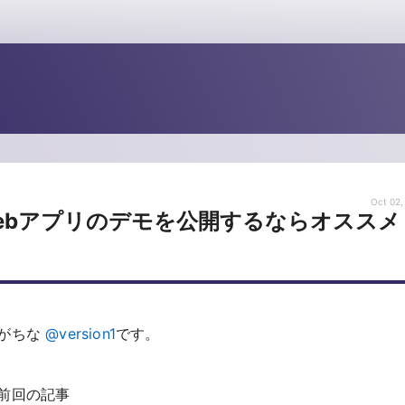
Oct 02,
単にwebアプリのデモを公開するならオススメ
りがちな
@version1
です。
前回の記事