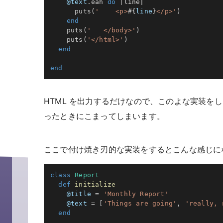
@text
.
eah 
do
|
line
|
      puts
(
'    <p>
#{
line
}
</p>'
)
end
    puts
(
'   </body>'
)
    puts
(
'</html>'
)
end
end
HTML を出力するだけなので、このよな実装を
ったときにこまってしまいます。
ここで付け焼き刃的な実装をするとこんな感じに
class
Report
def
initialize
@title
=
'Monthly Report'
@text
=
[
'Things are going'
,
'really, 
end