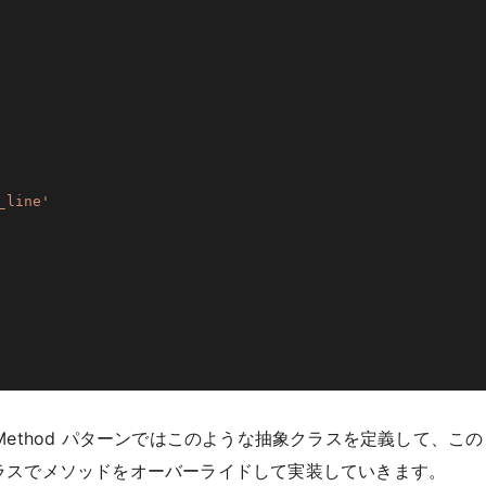
_line'
 Method パターンではこのような抽象クラスを定義して、この
象クラスでメソッドをオーバーライドして実装していきます。