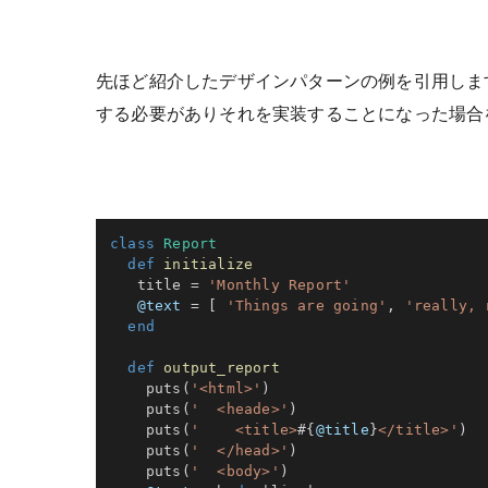
先ほど紹介したデザインパターンの例を引用します
する必要がありそれを実装することになった場合
class
Report
def
initialize
   title 
=
'Monthly Report'
@text
=
[
'Things are going'
,
'really, 
end
def
output_report
    puts
(
'<html>'
)
    puts
(
'  <heade>'
)
    puts
(
'    <title>
#{
@title
}
</title>'
)
    puts
(
'  </head>'
)
    puts
(
'  <body>'
)