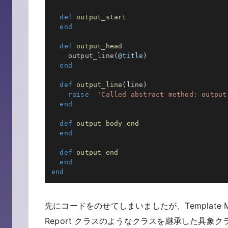
def
output_start
end
def
output_head
    output_line
(
@title
)
end
def
output_line
(
line
)
raise
'Called abstract method: output
end
def
output_body_end
end
def
output_end
end
end
先にコードをのせてしまいましたが、Template
Report クラスのようなクラスを継承した具