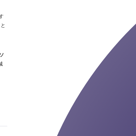
す
くと
ソ
減