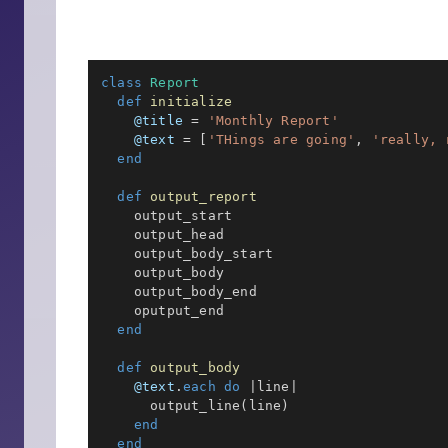
class
Report
def
initialize
@title
=
'Monthly Report'
@text
=
[
'THings are going'
,
'really, 
end
def
output_report
    output_start

    output_head

    output_body_start

    output_body

    output_body_end

    oputput_end

end
def
output_body
@text
.
each
do
|
line
|
      output_line
(
line
)
end
end