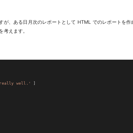
が、ある日月次のレポートとして HTML でのレポートを作
を考えます。
really well.'
]