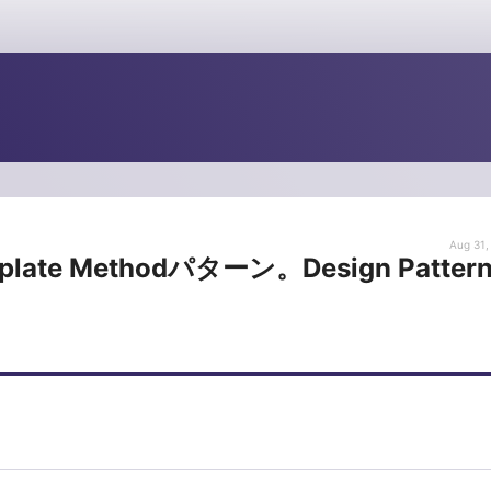
Aug 31,
e Methodパターン。Design Patter