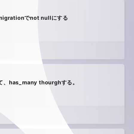
rationでnot nullにする
、has_many thourghする。