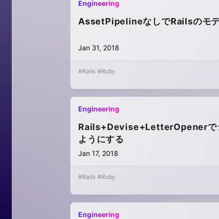
Engineering
AssetPipelineなしでRail
Jan 31, 2018
#Rails
#Ruby
Engineering
Rails+Devise+Letter
ようにする
Jan 17, 2018
#Rails
#Ruby
Engineering