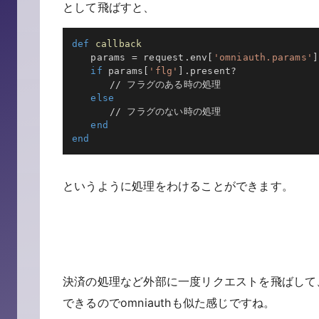
として飛ばすと、
def
callback
　　params 
=
 request
.
env
[
'omniauth.params'
]
if
 params
[
'flg'
]
.
present
?
/
/
 フラグのある時の処理

else
/
/
 フラグのない時の処理

end
end
というように処理をわけることができます。
決済の処理など外部に一度リクエストを飛ばして
できるのでomniauthも似た感じですね。