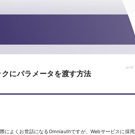
Jul 01
バックにパラメータを渡す方法
する際によくお世話になるOmniauthですが、Webサービスに採