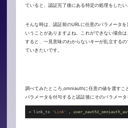
ていると、認証完了後にある特定の処理をしたい
そんな時は、認証前のURLに任意のパラメータを
いうことがありますよね。これができない場合は、se
すると、一見意味のわからないキーが乱立するので
ていきたいです。
調べてみたところ,omniauthに任意の値を渡す
パラメータを付与すると認証後にそのパラメータ
=
 link_to 
'Link'
,
user_oauth2_omniauth_au