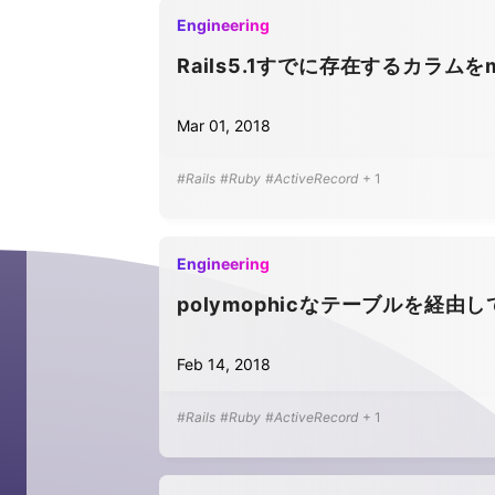
Engineering
Rails5.1すでに存在するカラムをmig
Mar 01, 2018
#Rails
#Ruby
#ActiveRecord
+
1
Engineering
polymophicなテーブルを経由して
Feb 14, 2018
#Rails
#Ruby
#ActiveRecord
+
1