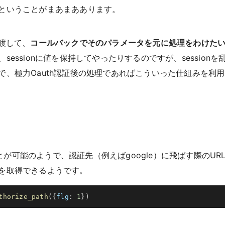
ということがまあまああります。
渡して、
コールバックでそのパラメータを元に処理をわけた
ssionに値を保持してやったりするのですが、sessionを
、極力Oauth認証後の処理であればこういった仕組みを利
ことが可能のようで、認証先（例えばgoogle）に飛ばす際のUR
を取得できるようです。
thorize_path
(
{
flg
:
1
}
)