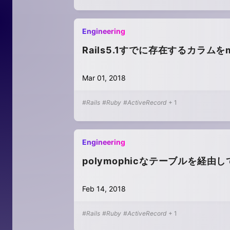
Engineering
Rails5.1すでに存在するカラムをmig
Mar 01, 2018
#Rails
#Ruby
#ActiveRecord
+
1
Engineering
polymophicなテーブルを経由して
Feb 14, 2018
#Rails
#Ruby
#ActiveRecord
+
1