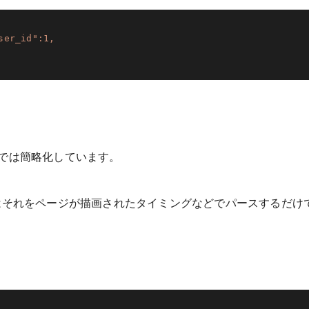
er_id":1,

では簡略化しています。
はそれをページが描画されたタイミングなどでパースするだけ