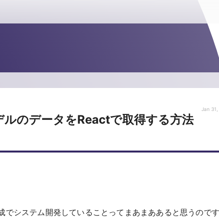
Jan 31,
sのモデルのデータをReactで取得する方法
いな構成でシステム開発していることってまあまああると思うので