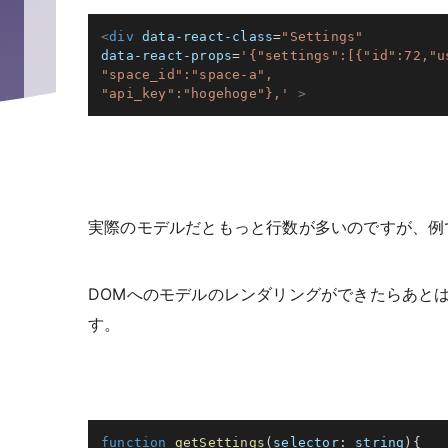
<
div
data-react-class
=
"
Settings
"
data-react-props
=
'
{"settings":[{"id":72,"us
"space_id":"space-a",

"api_key":"hogehoge"},
'
>
実際のモデルだともっと行数が多いのですが、例
DOMへのモデルのレンダリングができたらあと
す。
function
getSettings
(
selector
:
 string
)
{