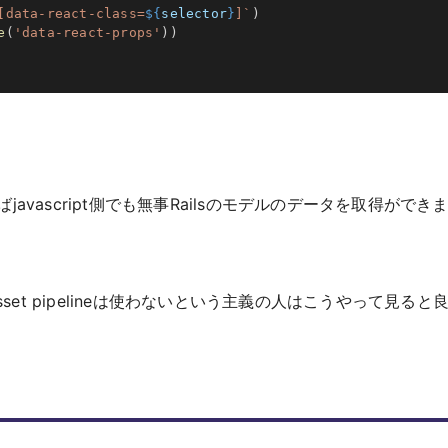
[data-react-class=
${
selector
}
]
`
)
e
(
'data-react-props'
)
)
vascript側でも無事Railsのモデルのデータを取得ができ
！asset pipelineは使わないという主義の人はこうやって見ると