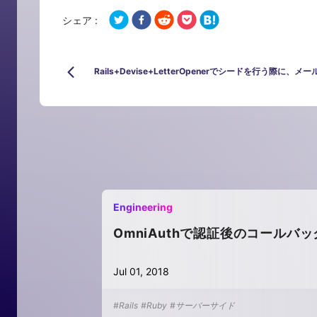
シェア :
Rails+Devise+LetterOpenerでシードを行う際に、メール
Engineering
OmniAuthで認証後のコールバ
Jul 01, 2018
#Rails
#Ruby
#サーバーサイド