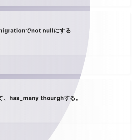
rationでnot nullにする
、has_many thourghする。