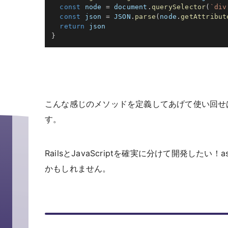
const
 node 
=
 document
.
querySelector
(
`
div
const
 json 
=
JSON
.
parse
(
node
.
getAttribut
return
}
こんな感じのメソッドを定義してあげて使い回せばja
す。
RailsとJavaScriptを確実に分けて開発したい
かもしれません。