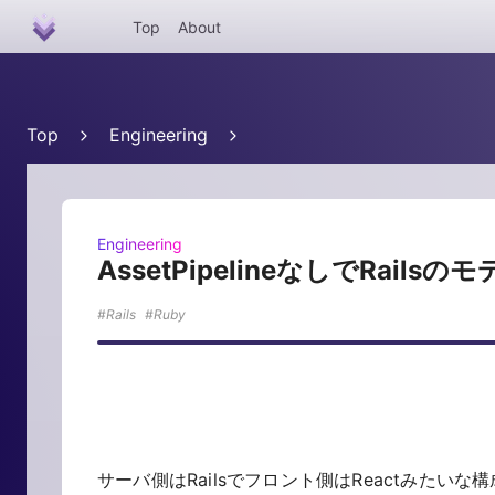
Top
About
Top
Engineering
Engineering
AssetPipelineなしでRail
Rails
Ruby
サーバ側はRailsでフロント側はReactみた