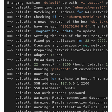
Bringing machine 
'default'
 up with 
'virtualbox'
 pro
==
>
 default: Importing base box 
'ubuntu/xenial64'
..
==
>
 default: Matching MAC address 
for
 NAT networkin
==
>
 default: Checking 
if
 box 
'ubuntu/xenial64'
 is u
==
>
 default: A newer version of the box 
'ubuntu/xen
==
>
 default: have version 
'20170104.0.0'
.
 The lates
==
>
 default: 
`
vagrant box update
`
==
>
==
>
 default: Fixed port collision 
for
22
=
>
2222
. N
==
>
 default: Clearing any previously 
set
 network in
==
>
 default: Preparing network interfaces based on 
    default: Adapter 
1
==
>
 default: Forwarding ports
..
.

    default: 
22
(
guest
)
=
>
2200
(
host
)
(
adapter 
1
)
==
>
 default: Running 
'pre-boot'
 VM customizations
..
==
>
 default: Booting VM
..
==
>
 default: Waiting 
for
 machine to boot. This may 
    default: SSH address: 
127.0
.0.1:2200

    default: SSH username: ubuntu

    default: SSH auth method: password

    default: Warning: Remote connection disconnect.
    default: Warning: Remote connection disconnect.
    default: Warning: Authentication failure. Retry
    default: Warning: Authentication failure. Retry