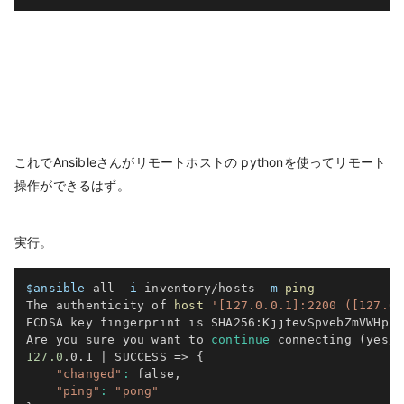
これでAnsibleさんがリモートホストの pythonを使ってリモート
操作ができるはず。
実行。
$ansible
 all 
-i
 inventory/hosts 
-m
ping
The authenticity of 
host
'[127.0.0.1]:2200 ([127.0.
ECDSA key fingerprint is SHA256:KjjtevSpvebZmVWHpc9
Are you sure you want to 
continue
 connecting 
(
yes/n
127.0
.0.1 
|
 SUCCESS 
=
>
{
"changed"
:
 false,

"ping"
:
"pong"