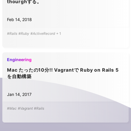
thourghする。
Feb 14, 2018
#Rails
#Ruby
#ActiveRecord
+
1
Engineering
Mac たったの10分!! Vagrantで Ruby on Rails 5
を自動構築
Jan 14, 2017
#Mac
#Vagrant
#Rails