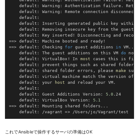
    default: Warning: Authentication failure. Retry
    default: Warning: Remote connection disconnect.
    default:

    default: Inserting generated public key within 
    default: Removing insecure key from the guest 
i
    default: Key inserted
!
 Disconnecting and reconn
==
>
 default: Machine booted and ready
!
==
>
 default: Checking 
for
 guest additions 
in
 VM
..
.

    default: The guest additions on this VM 
do
 not 
    default: VirtualBox
!
 In 
most
 cases this is fine
    default: prevent things such as shared folders 
    default: shared folder errors, please 
make
 sure
    default: virtual machine match the version of V
    default: your 
host
 and reload your VM.

    default:

    default: Guest Additions Version: 
5.0
.24

    default: VirtualBox Version: 
5.1
==
>
 default: Mounting shared folders
..
.

    default: /vagrant 
=
>
これでAnsibleで操作するサーバの準備はOK