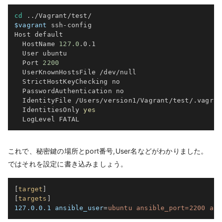
cd
..
$vagrant
 ssh-config

Host default

  HostName 
127.0
.0.1

  User ubuntu

  Port 
2200
  UserKnownHostsFile /dev/null

  StrictHostKeyChecking no

  PasswordAuthentication no

  IdentityFile /Users/version1/Vagrant/test/.vagran
  IdentitiesOnly 
yes
これで、秘密鍵の場所とport番号,User名などがわかりました。
ではそれを設定に書き込みましょう。
[
target
]
[
targets
]
127.0.0.1 ansible_user
=
ubuntu ansible_port=2200 ans