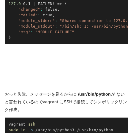
127.0
.0.1 
|
 FAILED
!
=
>
{
"changed"
:
 false,

"failed"
:
 true,

"module_stderr"
:
"Shared connection to 127.0.0.
"module_stdout"
:
"/bin/sh: 1: /usr/bin/python: 
"msg"
:
"MODULE FAILURE"
}
おっと失敗、メッセージを見るからに
/usr/bin/python
が ない
と言われているのでvagrant にSSHで接続してシンボリックリン
ク作成。
vagrant 
ssh
sudo
ln
-s