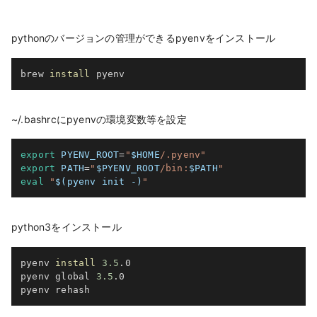
pythonのバージョンの管理ができるpyenvをインストール
brew 
install
 pyenv
~/.bashrcにpyenvの環境変数等を設定
export
PYENV_ROOT
=
"
$HOME
/.pyenv"
export
PATH
=
"
$PYENV_ROOT
/bin:
$PATH
"
eval
"
$(
pyenv init -
)
"
python3をインストール
pyenv 
install
3.5
.0

pyenv global 
3.5
.0
