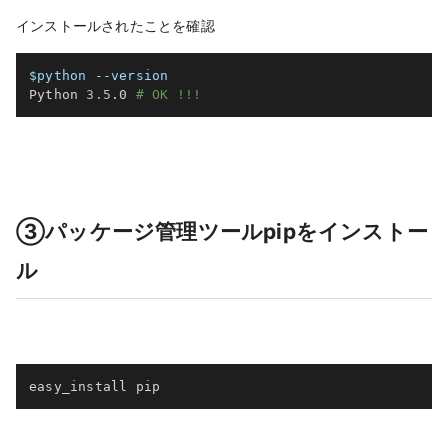
インストールされたことを確認
$python
--version
Python 
3.5
.0 
# OK !!!
③パッケージ管理ツールpipをインストー
ル