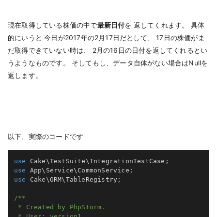
現在取得している株価の中で
最新日付
を 返してくれます。 具体
的にいうと 今日が2017年の2月17日だとして、 17日の株価がま
だ取得できていない時は、 2月の16日の日付を返してくれるとい
うようなものです。 そしてもし、データ自体がない場合はNullを
返します。
以下、実際のコードです
use
Cake
\
TestSuite
\
IntegrationTestCase
;
use
App
\
Service
\
CommonService
;
use
Cake
\
ORM
\
TableRegistry
;
/**

 * Created by PhpStorm.

 * User: version1
