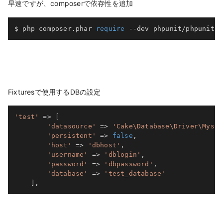
早速ですが、composerで依存性を追加
$ php composer
.
phar 
require
--
dev phpunit
/
phpunit
:
"
Fixturesで使用するDBの設定
'test'
=>
[
'datasource'
=>
'Cake\Database\Driver\Mysql
'persistent'
=>
false
,
'host'
=>
'dbhost'
,
'username'
=>
'dblogin'
,
'password'
=>
'dbpassword'
,
'database'
=>
'test_database'
]
,