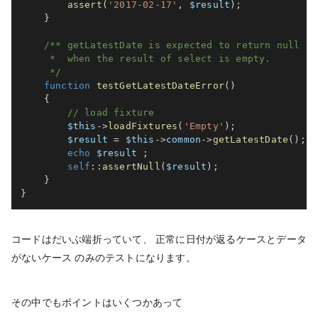
assert
(
'2017-02-17'
,
$result
)
;
}
/** getLatestDate is expected to return null

     *  when the result of select is empty.

     */
function
testGetLatestDateError
(
)
{
// load fixture
$this
->
loadFixtures
(
'Empty'
)
;
$result
=
$this
->
common
->
getLatestDate
(
)
;
echo
$result
;
self
::
assertNull
(
$result
)
;
}
}
コードはだいぶ端折っていて、 正常に日付が返るケースとデータ
がないケース のみのテストになります。
その中でもポイントはいくつかあって