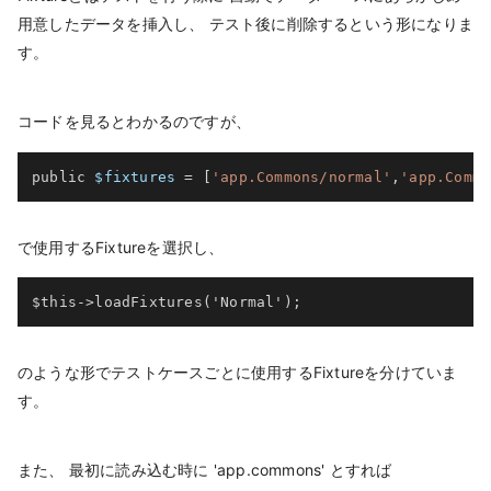
用意したデータを挿入し、 テスト後に削除するという形になりま
す。
コードを見るとわかるのですが、
public 
$fixtures
=
[
'app.Commons/normal'
,
'app.Commo
で使用するFixtureを選択し、
$this->loadFixtures('Normal');
のような形でテストケースごとに使用するFixtureを分けていま
す。
また、 最初に読み込む時に 'app.commons' とすれば