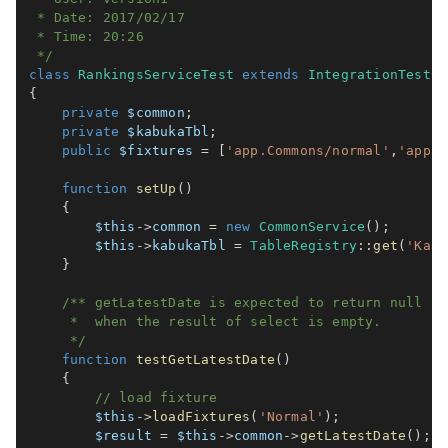
 * Date: 2017/02/17

 * Time: 20:26

 */
class
RankingsServiceTest
extends
IntegrationTestCa
{
private
$common
;
private
$kabukaTbl
;
public
$fixtures
=
[
'app.Commons/normal'
,
'app.C
function
setUp
(
)
{
$this
->
common
=
new
CommonService
(
)
;
$this
->
kabukaTbl
=
TableRegistry
::
get
(
'Kabu
}
/** getLatestDate is expected to return null

     *  when the result of select is empty.

     */
function
testGetLatestDate
(
)
{
// load fixture
$this
->
loadFixtures
(
'Normal'
)
;
$result
=
$this
->
common
->
getLatestDate
(
)
;