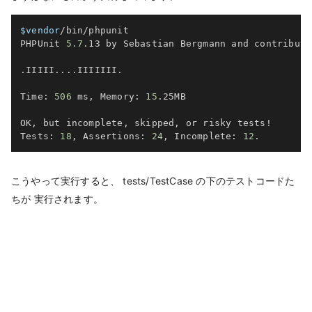
$vendor
/bin/phpunit

PHPUnit 
5.7
.13 by Sebastian Bergmann and contributor
.IIIII
..
..
IIIIIII.                                 
Time: 
506
 ms, Memory: 
15
.25MB

OK, but incomplete, skipped, or risky tests
!
Tests: 
18
, Assertions: 
24
, Incomplete: 
12
こうやって実行すると、 tests/TestCase の下のテストコードた
ちが 実行されます。