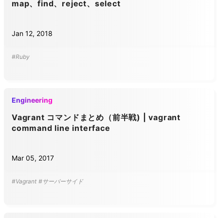
map、find、reject、select
Jan 12, 2018
#Ruby
Engineering
Vagrant コマンドまとめ（前半戦) | vagrant
command line interface
Mar 05, 2017
#Vagrant
#サーバーサイド