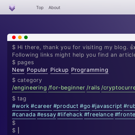
Top
About
x
-
+
$ Hi there, thank you for visiting my blog. 
Following links might help you find an articl
$ pages
New
Popular
Pickup
Programming
$ category
/
engineering
/
for-beginner
/
rails
/
cryptocurr
$ tag
#
work
#
career
#
product
#
go
#
javascript
#
ru
#
canada
#
essay
#
lifehack
#
freelance
#
front
$
$
|