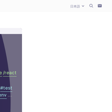
e
/
react
#
test
env
...