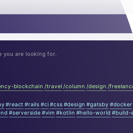

e you are looking for.
ency-blockchain
/
travel
/
column
/
design
/
freelanc
by
#
react
#
rails
#
ci
#
css
#
design
#
gatsby
#
docker
end
#
serverside
#
vim
#
kotlin
#
hello-world
#
build-