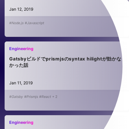
Jan 12, 2019
#Node.js
#Javascript
Engineering
Gatsbyビルドでprismjsのsyntax hilightが効かな
かった話
Jan 11, 2019
#Gatsby
#Prismjs
#React
+
2
Engineering